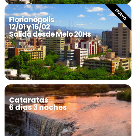
NUEVO
Florianópolis
12/01 y 16/02
Salida desde Melo 20Hs
Cataratas
6 días 3 noches