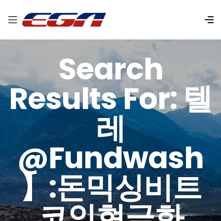
Search
Results For: 텔
레
@fundwash
】:돈믹싱비트
코인현금화