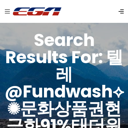
Search
Results For: 텔
레
@fundwash⟡
✺문화상품권현
금화91%태더원