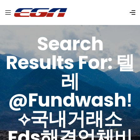
Search
Results For: 텔
레
@fundwashǃ
⟡국내거래소
Fds해결업체비