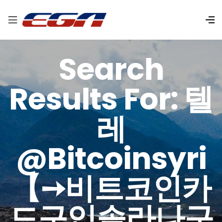
Search
Results For: 텔
레
@bitcoinsyri
【➙비트코인카
드구입솔라나구