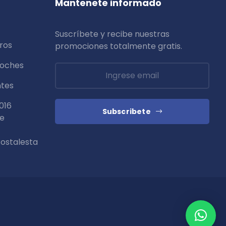
Mantenete informado
Suscríbete y recibe nuestras
ros
promociones totalmente
gratis
.
coches
ntes
016
Subscribete
de
ostalesta
Blog