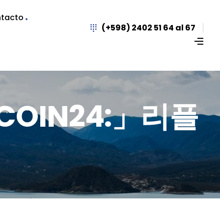
tacto
(+598) 2402 51 64 al 67
UPCOIN24:」리플