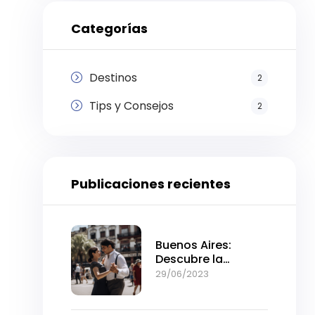
Categorías
Destinos
2
Tips y Consejos
2
Publicaciones recientes
Buenos Aires:
Descubre la
intensidad de la
29/06/2023
ciudad en pocos
días