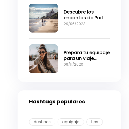
Descubre los
encantos de Porto
Alegre: Una joya del
29/06/2023
sur de Brasil
Prepara tu equipaje
para un viaje
cómodo y sin
09/11/2020
preocupaciones
Hashtags populares
destinos
equipaje
tips