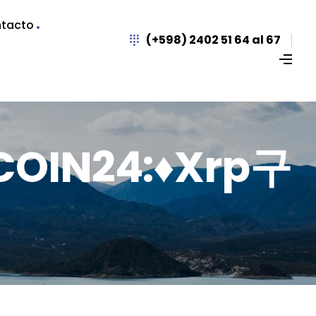
tacto
(+598) 2402 51 64 al 67
COIN24:♦xrp구