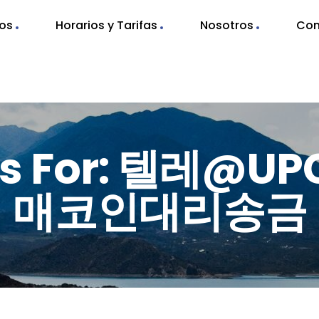
nos
Horarios y Tarifas
Nosotros
Con
lts For: 텔레@UP
매코인대리송금