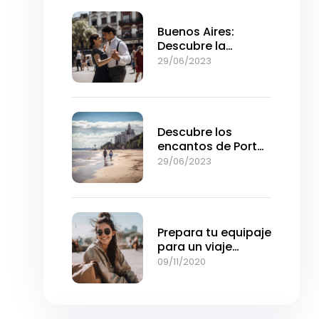
Buenos Aires:
Descubre la
intensidad de la
29/06/2023
ciudad en pocos
días
Descubre los
encantos de Porto
Alegre: Una joya del
29/06/2023
sur de Brasil
Prepara tu equipaje
para un viaje
cómodo y sin
09/11/2020
preocupaciones