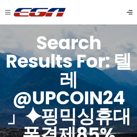
Search
Results For: 텔
레
@UPCOIN24
」⯌핑믹싱휴대
폰결제85%