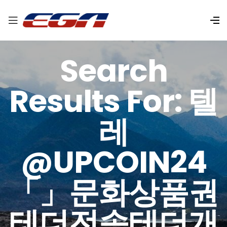
Search
Results For: 텔
레
@UPCOIN24
「」문화상품권
테더전송테더개