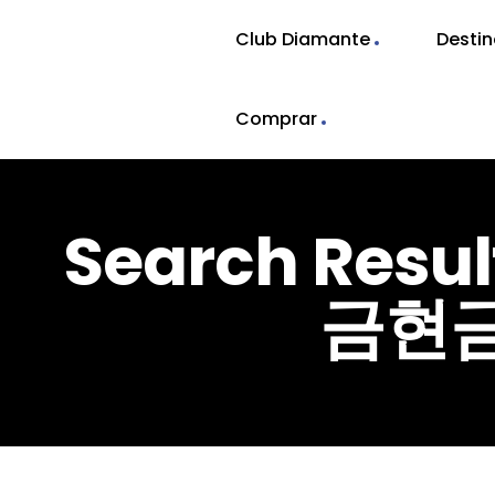
Club Diamante
Desti
Comprar
Search Res
금현