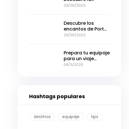
intensidad de la
29/06/2023
ciudad en pocos
días
Descubre los
encantos de Porto
Alegre: Una joya del
29/06/2023
sur de Brasil
Prepara tu equipaje
para un viaje
cómodo y sin
09/11/2020
preocupaciones
Hashtags populares
destinos
equipaje
tips