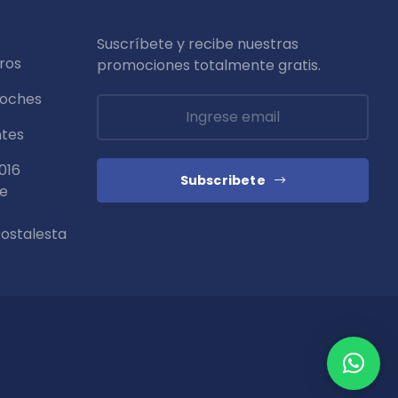
Suscríbete y recibe nuestras
ros
promociones totalmente
gratis
.
coches
ntes
016
Subscribete
de
ostalesta
Blog