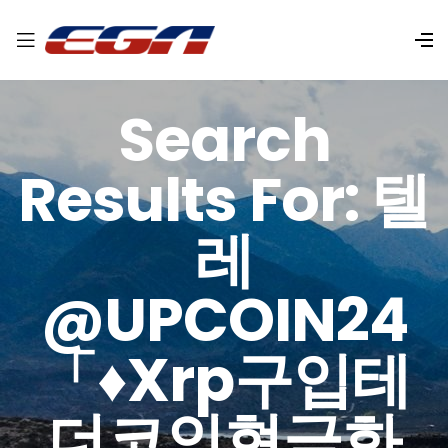
Search
Results For: 텔
레
@UPCOIN24
「♦xrp구입테
더코인현금화