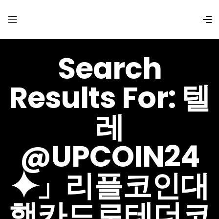
Search
Results For: 텔
레
@UPCOIN24
⯌」리플코인대
행카드로테더코