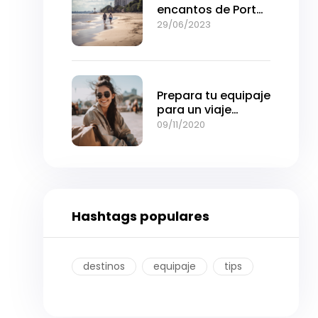
encantos de Porto
Alegre: Una joya del
29/06/2023
sur de Brasil
Prepara tu equipaje
para un viaje
cómodo y sin
09/11/2020
preocupaciones
Hashtags populares
destinos
equipaje
tips