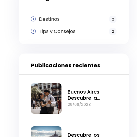
Destinos
2
Tips y Consejos
2
Publicaciones recientes
Buenos Aires:
Descubre la
intensidad de la
29/06/2023
ciudad en pocos
días
Descubre los