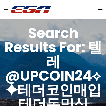
Search
Results For: 텔
레
@UPCOIN24⟡
⯌테더코인매입
테더돈믹싱