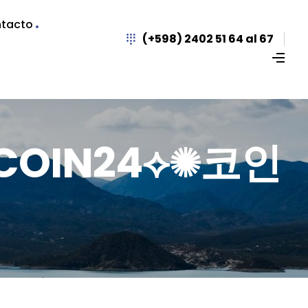
tacto
(+598) 2402 51 64 al 67
UPCOIN24⟡✺코인