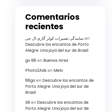
Comentarios
recientes
نمایندگی تعمیرات کولر گازی ال جی
en
Descubre los encantos de Porto
Alegre: Una joya del sur de Brasil
g​o 8​8
en
Buenos Aires
Photo2Ads
en
Melo
88go
en
Descubre los encantos de
Porto Alegre: Una joya del sur de
Brasil
S8
en
Descubre los encantos de
Porto Alegre: Una joya del sur de