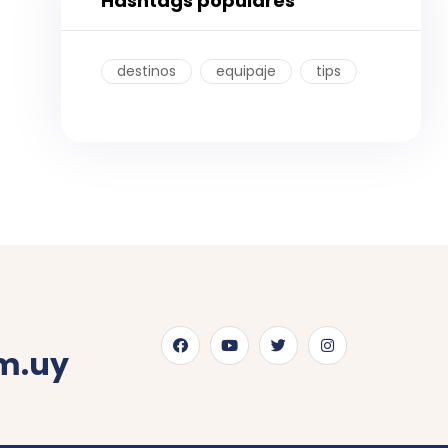
Hashtags populares
destinos
equipaje
tips
m.uy