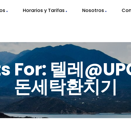
nos
Horarios y Tarifas
Nosotros
Con
lts For: 텔레@
돈세탁환치기