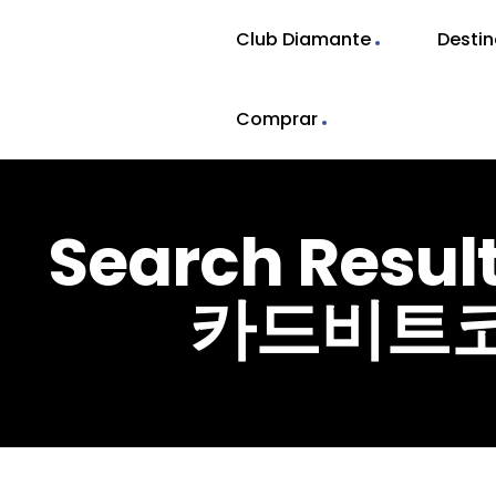
Club Diamante
Desti
Comprar
Search Resu
카드비트