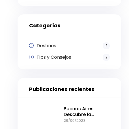
Categorías
Destinos
2
Tips y Consejos
2
Publicaciones recientes
Buenos Aires:
Descubre la
intensidad de la
29/06/2023
ciudad en pocos