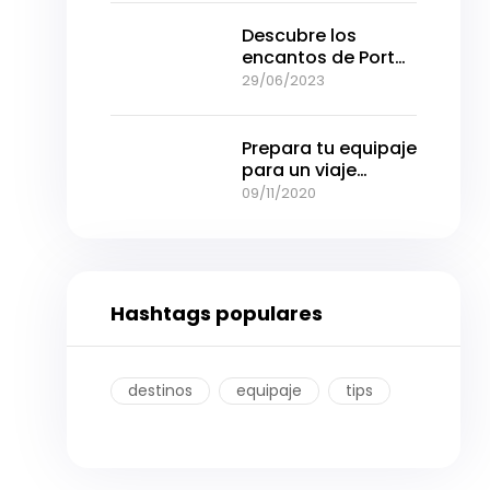
días
Descubre los
encantos de Porto
Alegre: Una joya del
29/06/2023
sur de Brasil
Prepara tu equipaje
para un viaje
cómodo y sin
09/11/2020
preocupaciones
Hashtags populares
destinos
equipaje
tips