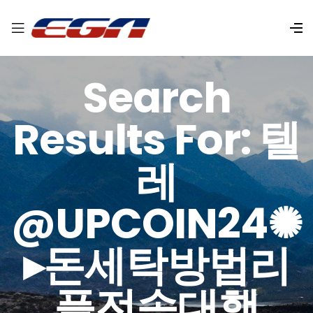
Search
Results For: 텔
레
@UPCOIN24✺
▸돈세탁방법리
플전송대행