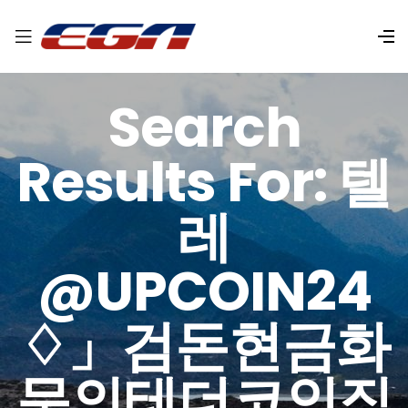
Search
Results For: 텔
레
@UPCOIN24
♢」검돈현금화
문의테더코인직