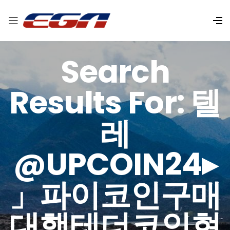
Search
Results For: 텔
레
@UPCOIN24▸
」파이코인구매
대행테더코인현