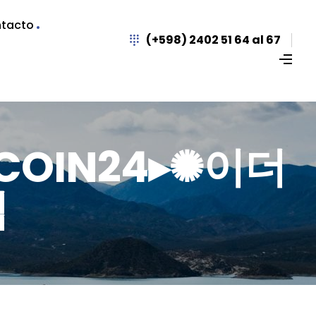
tacto
(+598) 2402 51 64 al 67
UPCOIN24▸✺이더
입