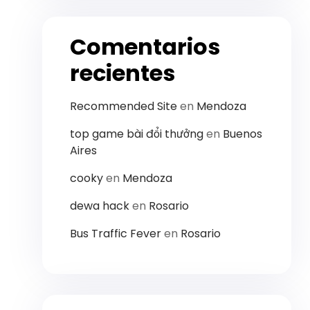
Comentarios
recientes
Recommended Site
en
Mendoza
to​p​ ​g​a​m​e ​b​ài​ đổ​i t​hư​ở​ng
en
Buenos
Aires
cooky
en
Mendoza
dewa hack
en
Rosario
Bus Traffic Fever
en
Rosario