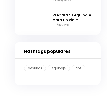
Alegre: Una joya del
29/06/2023
sur de Brasil
Prepara tu equipaje
para un viaje
cómodo y sin
09/11/2020
preocupaciones
Hashtags populares
destinos
equipaje
tips