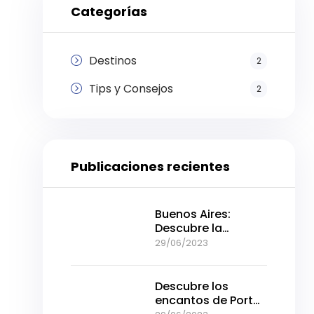
Categorías
Destinos
2
Tips y Consejos
2
Publicaciones recientes
Buenos Aires:
Descubre la
intensidad de la
29/06/2023
ciudad en pocos
días
Descubre los
encantos de Porto