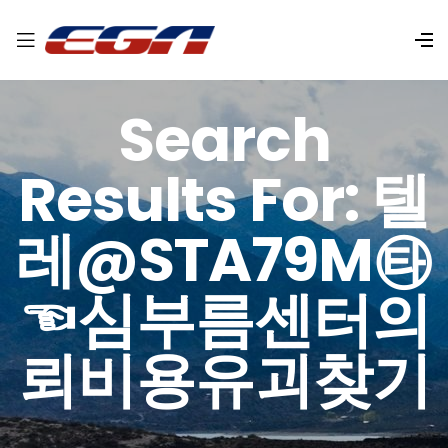
Search
Results For: 텔
레@STA79M㉹
☜심부름센터의
뢰비용유괴찾기