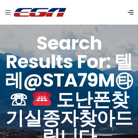
Search
Results For: 텔
레@STA79M㉹
☏
도난폰찾
기실종자찾아드
립니다