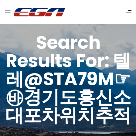
Search
Results For: 텔
레@STA79M☞
㉳경기도흥신소
대포차위치추적