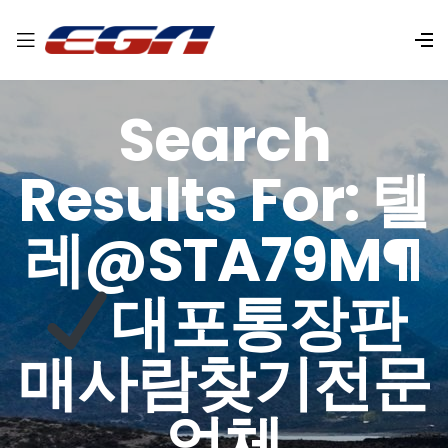
Search
Results For: 텔
레@STA79M¶
대포통장판
매사람찾기전문
업체