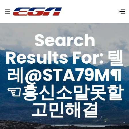
Search
Results For: 텔
레@STA79M¶
☜흥신소말못할
고민해결