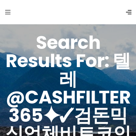
Search
Results For: 텔
레
@CASHFILTER
365⯌✓검돈믹
싱업체비트코인