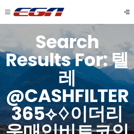
Search
Results For: 텔
레
@CASHFILTER
365⟡♢이더리
움매입비트코인