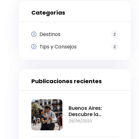
Categorías
Destinos
2
Tips y Consejos
2
Publicaciones recientes
Buenos Aires:
Descubre la
intensidad de la
29/06/2023
ciudad en pocos
días