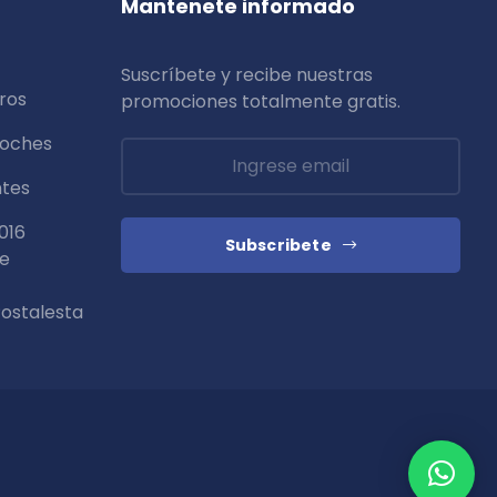
Mantenete informado
Suscríbete y recibe nuestras
ros
promociones totalmente
gratis
.
coches
ntes
016
Subscribete
de
ostalesta
Blog