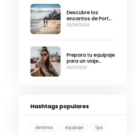
Descubre los
encantos de Porto
Alegre: Una joya del
29/06/2023
sur de Brasil
Prepara tu equipaje
para un viaje
cómodo y sin
09/11/2020
preocupaciones
Hashtags populares
destinos
equipaje
tips