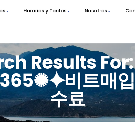
nos
Horarios y Tarifas
Nosotros
Con
rch Results For
TER365✺⯌비트
수료