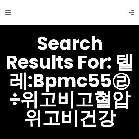
Search
Results For: 텔
레:bpmc55㉣
÷위고비고혈압
위고비건강