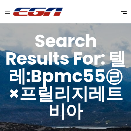
Search
Results For: 텔
레:bpmc55㉣
×프릴리지레트
비아