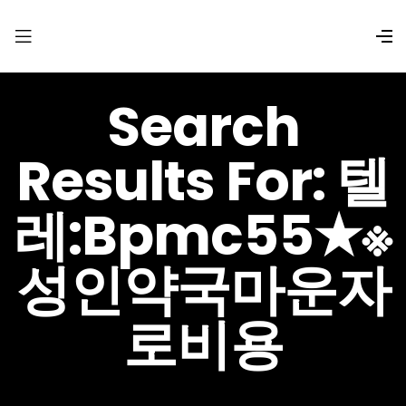
Search
Results For: 텔
레:bpmc55★※
성인약국마운자
로비용