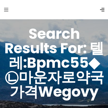
Search
Results For: 텔
레:bpmc55◆
㉡마운자로약국
가격wegovy