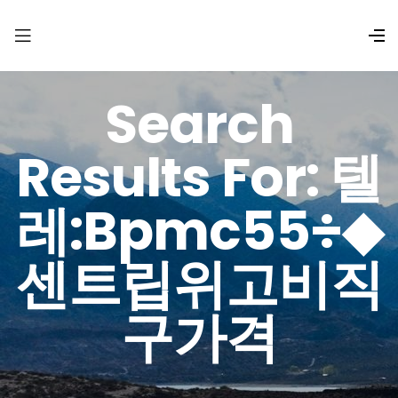
Search
Results For: 텔
레:bpmc55÷◆
센트립위고비직
구가격