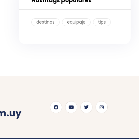
Hashtags populares
destinos
equipaje
tips
m.uy