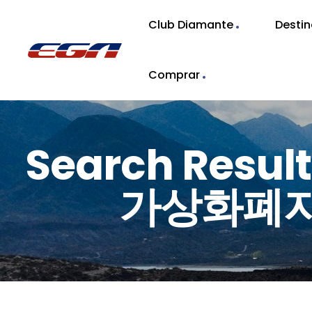
Club Diamante
Desti
Comprar
Search Resul
가상화폐