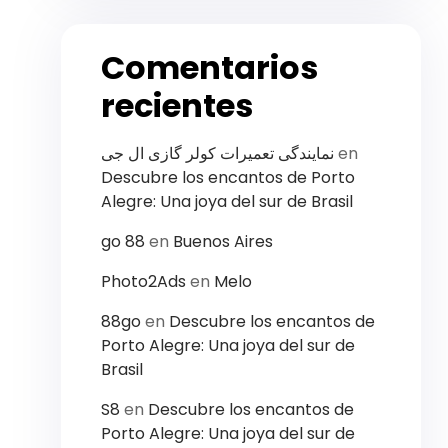
Comentarios
recientes
نمایندگی تعمیرات کولر گازی ال جی
en
Descubre los encantos de Porto
Alegre: Una joya del sur de Brasil
g​o 8​8
en
Buenos Aires
Photo2Ads
en
Melo
88go
en
Descubre los encantos de
Porto Alegre: Una joya del sur de
Brasil
S8
en
Descubre los encantos de
Porto Alegre: Una joya del sur de