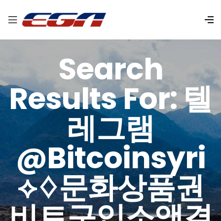
Search
Results For: 텔
레그램
@bitcoinsyri
⟡♢문화상품권
비트구입소액결