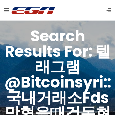
Search
Results For: 텔
래그램
@bitcoinsyri::
국내거래소fds
막혔을때검돈현